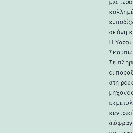
μια τερ
κολλημέ
εμποδίζ
σκόνη κ
Η Υδραυ
Σκουπώ
Σε πλήρ
οι παρα
στη ρευ
μηχανοσ
εκμεταλ
κεντρικ
διάφραγ