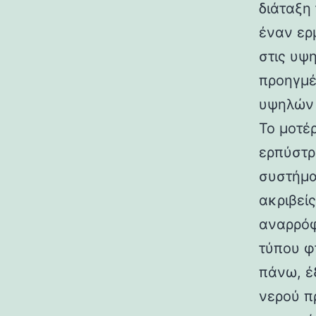
διάταξη
έναν ερ
στις υψη
προηγμέ
υψηλών 
Το μοτέρ
ερπύστρ
συστήμα
ακριβείς
αναρρόφ
τύπου φ
πάνω, έ
νερού π