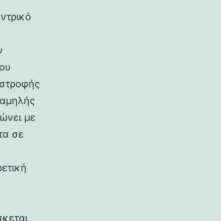
ντρικό
ν
που
ιστροφής
χαμηλής
ώνει με
τα σε
ρετική
σκεται