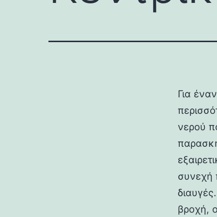
Για έναν
περισσό
νερού π
παρασκή
εξαιρετ
συνεχή 
διαυγές
βροχή, ο