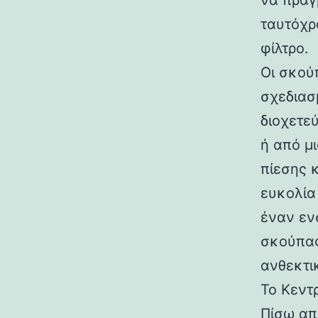
να πραγ
ταυτόχρ
φίλτρο.
Οι σκού
σχεδιασ
διοχετε
ή από μ
πίεσης 
ευκολία
έναν εν
σκούπας
ανθεκτι
Το Κεντρ
Πίσω απ