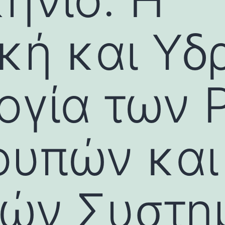
κή και Υδ
ογία των 
ουπών και
κών Συστ