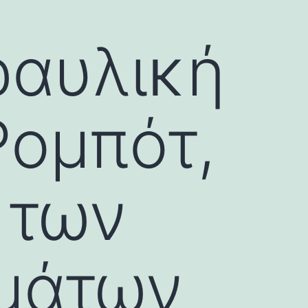
ραυλική
Ρομπότ,
 των
ημάτων