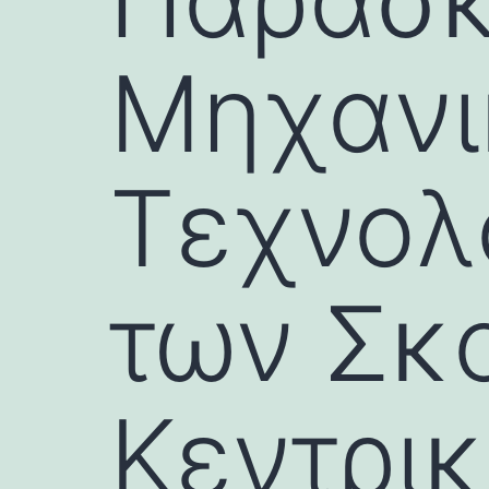
Μηχανι
Τεχνολ
των Σκ
Κεντρι