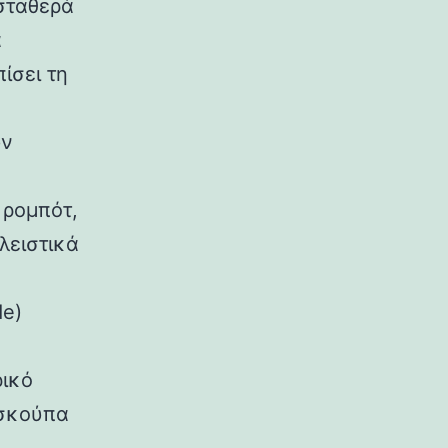
σταθερά
α
ίσει τη
ων
 ρομπότ,
λειστικά
de)
ρικό
 σκούπα