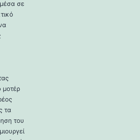
 μέσα σε
τικό
ένα
ς
τας
ο μοτέρ
ρέος
ς τα
θηση του
μιουργεί