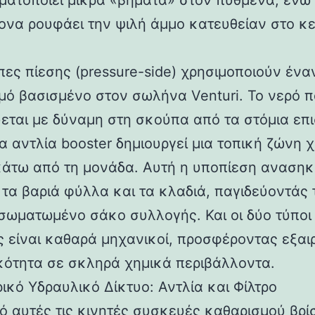
ματοποιεί μικρά «βήματα» στον πυθμένα, ενώ
ονα ρουφάει την ψιλή άμμο κατευθείαν στο κε
πες πίεσης (pressure-side) χρησιμοποιούν ένα
μό βασισμένο στον σωλήνα Venturi. Το νερό 
ύεται με δύναμη στη σκούπα από τα στόμια επ
ια αντλία booster δημιουργεί μια τοπική ζώνη 
κάτω από τη μονάδα. Αυτή η υποπίεση ανασηκ
 τα βαριά φύλλα και τα κλαδιά, παγιδεύοντάς 
σωματωμένο σάκο συλλογής. Και οι δύο τύποι
 είναι καθαρά μηχανικοί, προσφέροντας εξαι
κότητα σε σκληρά χημικά περιβάλλοντα.
ικό Υδραυλικό Δίκτυο: Αντλία και Φίλτρο
ό αυτές τις κινητές συσκευές καθαρισμού βρί