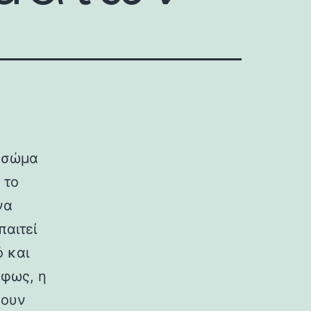
ό σώμα
 το
να
παιτεί
 και
 φως, η
γουν