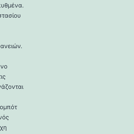
πυθμένα.
στασίου
φανειών.
ένο
ις
γάζονται
Ρομπότ
νός
οχη