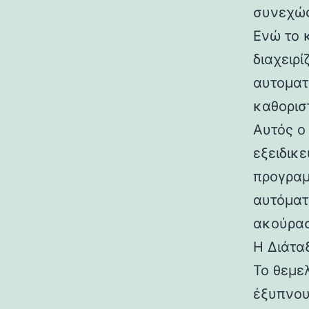
συνεχώς
Ενώ το 
διαχειρ
αυτοματ
καθορισ
Αυτός ο
εξειδικ
προγραμ
αυτόματ
ακούρασ
Η Διάτα
Το θεμε
έξυπνου