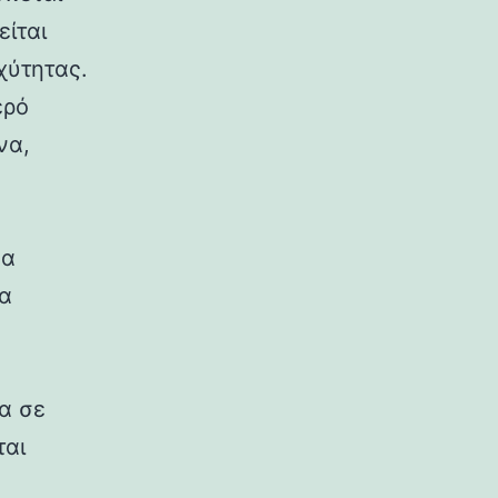
είται
χύτητας.
ερό
να,
να
ια
α σε
ται