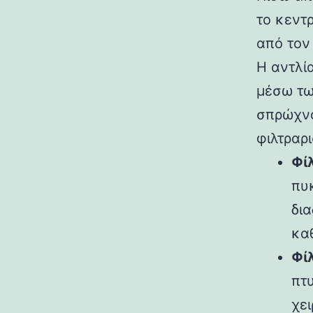
το κεντ
από τον
Η αντλί
μέσω τω
σπρώχνο
φιλτραρι
Φί
πυ
δια
κα
Φί
πτ
χει